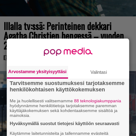
Illalla tv:ssä: Perinteinen dekkari
Agatha Christien hengessä – vuoden
2023 leffa tarjoaa murhamysteerin
Arvostamme yksityisyyttäsi
Valintasi
Tarvitsemme suostumuksesi tarjotaksemme
henkilökohtaisen käyttökokemuksen
Me ja huolellisesti valitsemamme
88 teknologiakumppania
hyödynnämme henkilötietoja tarjotaksemme paremman
käyttäjäkokemuksen sekä kohdentaaksemme sisältöä ja
mainoksia.
Hyväksymällä suostut tietojesi käyttöön seuraavasti
Käytämme laitetunnisteita ja tallennamme evästeitä