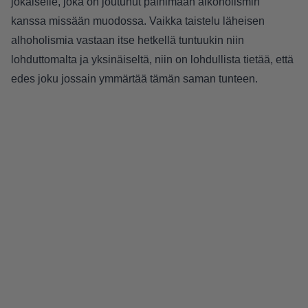
jokaiselle, joka on joutunut painimaan alkoholismin
kanssa missään muodossa. Vaikka taistelu läheisen
alhoholismia vastaan itse hetkellä tuntuukin niin
lohduttomalta ja yksinäiseltä, niin on lohdullista tietää, että
edes joku jossain ymmärtää tämän saman tunteen.