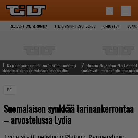
RESIDENT EVIL VERONICA
THE DIVISION RESURGENCE
IG-NOSTOT
QUAKE
1.
2.
No johan pomppasi: 30 vuotta sitten ilmestynyt
Elokuun PlayStation Plus Essential 
klassikkoräiskintä sai valtavasti lisää sisältöä
ilmestyivät – mukana todellinen mesta
PC
Suomalaisen synkkää tarinankerrontaa
– arvostelussa Lydia
Lydia siivitti pelistudio Platonic Partnershipin