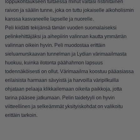
loppukohtaukseen tultaessa minut valtasi ristiriitainen
raivon ja säälin tunne, joka on tuttu jokaiselle alkoholismin
kanssa kasvaneelle lapselle ja nuorelle.
Peli kiidätti tekijänsä tämän vuoden suomalaiseksi
pelinkehittäjäksi ja aihepiirin valinnan kautta ymmärrän
valinnan oikein hyvin. Peli muodostaa erittäin
sieluamurskaavan tunnelman ja Lydian värimaailmasta
huokuu, kuinka ilotonta päähahmon lapsuus
todennäköisesti on ollut. Värimaailma koostuu pääasiassa
erilaisista harmaan sävyistä ja harvoilla väripilkuilla
ohjataan pelaaja klikkailemaan oikeita paikkoja, jotta
tarina pääsee jatkumaan. Pelin taidetyyli on hyvin
viitteellinen ja selkeämmät yksityiskohdat on valikoitu
erittäin tarkoin.