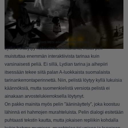
Pieni lapsi aikuisten maailmassa.
Lydia esittäytyy naksutteluseikkailuna, mutta peli
muistuttaa enemmän interaktiivista tarinaa kuin
varsinaisesti peliä. Ei sillä, Lydian tarina ja aihepiiri
itsessään tekee siitä palan A-luokkaista suomalaista
tarinankerrontaperinnettä. Niin, pelistä löytyy kyllä lukuisia
käännöksiä, mutta suomenkielistä versiota pelistä ei
ainakaan arvostelukierroksella löytynyt.
On pakko mainita myös pelin ”ääninäyttely”, joka koostuu
lähinnä eri hahmojen murahteluista. Pelin dialogi esitetään
puhtaasti tekstin kautta, mutta jokaisen repliikin kohdalla