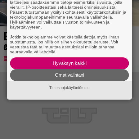
laitteellesi saadaksemme tietoja esimerkiksi sivuista, joilla
vierailit, IP-osoitteestasi sekä laitteesi ominaisuuksista.
Pääset tutustumaan yksityiskohtaisesti käyttötarkoituksiin ja
teknologiakumppaneihimme seuraavalla välilehdellä.
Hylkääminen voi vaikuttaa sivuston toimivuuteen ja
käytettävyyteen.
Eppu Normaalin viimeinen konsertti
Jotkin teknologiamme voivat käsitellä tietoja myös ilman
esitetään Ylellä
suostumusta, jos niillä on siihen oikeutettu peruste. Voit
vastustaa tätä tai muuttaa asetuksiasi milloin tahansa
seuraavalla välilehdellä.
Hyväksyn kaikki
Omat valintani
Tietosuojakäytäntömme