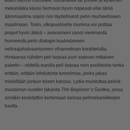
kukin hahmo mumisee, murahtelee tai ynisee ja kyseinen
mekaniikka kävisi hermoon hyvin nopeasti ellei tämä
äänimaailma sopisi niin täydellisesti pelin murheelliseen
maailmaan. Tosin, ulkopuoliselle mumina voi polttaa
proput hyvin äkkiä – avovaimoni sanoi viereisestä
huoneesta pelin dialogin kuulostaneen
neliraajahalvaantuneen vihanneksen korahtelulta.
Hintaansa nähden peli tarjoaa juuri sopivan mittaisen
paketin – viidellä eurolla peli tarjoaa noin puolitoista tuntia
erittäin, erittäin lohdutonta tunnelmaa, jonka jakaa
mielellään jonkun toisen kanssa. Lydia muistuttaa pelinä
muutaman vuoden takaista
The Beginner’s Guide
a, jossa
siinäkin keskityttiin kertomaan tarinaa pelimekaniikkojen
kautta.