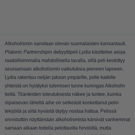
Alkoholismin sanotaan olevan suomalaisten kansantauti.
Platonic Partnership
in debyyttipeli
Lydia
käsittelee asiaa
raadollisimmalla mahdollisella tavalla, sillä peli keskittyy
seuraamaan alkoholismin vaikutuksia pieneen lapseen.
Lydia rakentuu neljän jakson ympärille, joille kaikille
yhteistä on hylätyksi tulemisen tunne kuningas Alkoholin
tieltä. Tilanteiden toteutuksesta näkee ja tuntee, kuinka
riipaisevan läheltä aihe on selkeästi koskettanut pelin
tekijöitä ja siitä hyvästä täytyy nostaa hattua. Pelissä
onnistuttiin näyttämään alkoholismista kärsivät vanhemmat
samaan aikaan todella pelottavilta hirviöiltä, mutta