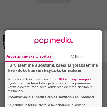
Rallienglanti raikaa kotimaisen
Wreckfest 2:n uudella esittelyvideolla
Arvostamme yksityisyyttäsi
Valintasi
Tarvitsemme suostumuksesi tarjotaksemme
henkilökohtaisen käyttökokemuksen
Me ja huolellisesti valitsemamme
88 teknologiakumppania
hyödynnämme henkilötietoja tarjotaksemme paremman
käyttäjäkokemuksen sekä kohdentaaksemme sisältöä ja
mainoksia.
Hyväksymällä suostut tietojesi käyttöön seuraavasti
Käytämme laitetunnisteita ja tallennamme evästeitä