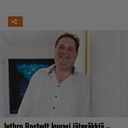
Jethro Rostedt kuvasi jätesäkkiä –