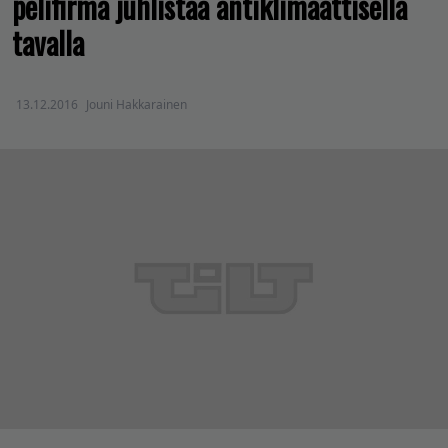
pelifirma juhlistaa antiklimaattisella
tavalla
13.12.2016
Jouni Hakkarainen