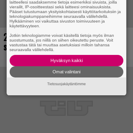
laitteellesi saadaksemme tietoja esimerkiksi sivuista, joilla
vierailit, IP-osoitteestasi sekä laitteesi ominaisuuksista.
Pääset tutustumaan yksityiskohtaisesti käyttötarkoituksiin ja
teknologiakumppaneihimme seuraavalla välilehdellä.
Hylkääminen voi vaikuttaa sivuston toimivuuteen ja
käytettävyyteen.
25 kaikkien aikojen parasta
Jotkin teknologiamme voivat käsitellä tietoja myös ilman
suostumusta, jos niillä on siihen oikeutettu peruste. Voit
supersankaripeliä listattu
vastustaa tätä tai muuttaa asetuksiasi milloin tahansa
seuraavalla välilehdellä.
Hyväksyn kaikki
Omat valintani
Tietosuojakäytäntömme