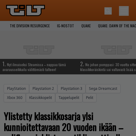
THE DIVISION RESURGENCE
IG-NOSTOT
QUAKE
QUAKE: DAWN OF THE MA
1.
2.
Nyt ilmaiseksi Steamissa – nappaa tämä
No johan pomppasi: 30 vuotta sitte
avaruusseikkailu välittömästi talteen!
klassikkoräiskintä sai valtavasti lisää s
PlayStation
Playstation 2
Playstation 3
Sega Dreamcast
Xbox 360
Klassikkopelit
Tappelupelit
Pelit
Ylistetty klassikkosarja ylsi
kunnioitettavaan 20 vuoden ikään –