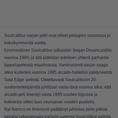
Soulcalibur-sarjan pelit ovat olleet pelaajien suosiossa jo
kaksikymmentä vuotta.
Ensimmäinen Soulcalibur-julkaistiin Segan Dreamcastille
vuonna 1999, ja sitä pidetään edelleen yhtenä parhaista
tappelupeleistä maailmassa. Varsinaisesti sarjan saaga
alkoi kuitenkin vuonna 1995 arcade-halleihin päätyneestä
Soul Edge -pelistä. Oletettavasti Soulcaliburin 20-
vuotismerkkipäivää juhlitaan vasta tänä vuonna siksi, että
arcade-peli ilmestyi vasta 1995 vuoden lopussa ja
kotiversio sitten taas seuraavan vuoden puolella.
Nyt Namco on ilmeisesti päättänyt juhlistaa pelin pitkää
taivalta julkaisemalla trailerin uudesta Soulcalibur-pelistä.