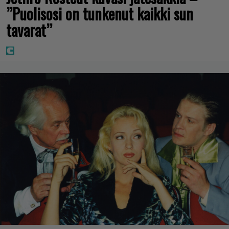
”Puolisosi on tunkenut kaikki sun
tavarat”