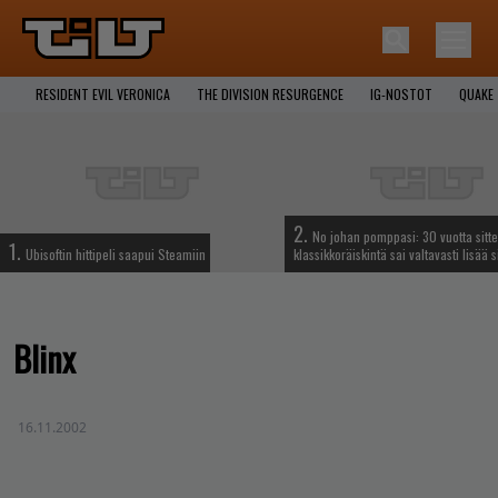
RESIDENT EVIL VERONICA
THE DIVISION RESURGENCE
IG-NOSTOT
QUAKE
2.
No johan pomppasi: 30 vuotta sitte
1.
Ubisoftin hittipeli saapui Steamiin
klassikkoräiskintä sai valtavasti lisää s
Blinx
16.11.2002