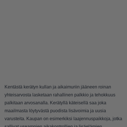
Kentästä kerätyn kullan ja aikaimuriin jääneen roinan
yhteisarvosta lasketaan rahallinen palkkio ja tehokkuus
palkitaan arvosanalla. Kerätyllä käteisellä saa joka
maailmasta löytyvästä puodista lisävoimia ja uusia
varusteita. Kaupan on esimerkiksi laajennuspaikkoja, jotka
sallivat useampien aikakontrollien ja lisäelämien