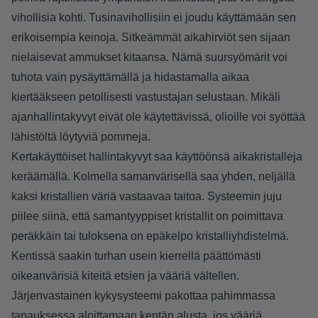
vihollisia kohti. Tusinavihollisiin ei joudu käyttämään sen
erikoisempia keinoja. Sitkeämmät aikahirviöt sen sijaan
nielaisevat ammukset kitaansa. Nämä suursyömärit voi
tuhota vain pysäyttämällä ja hidastamalla aikaa
kiertääkseen petollisesti vastustajan selustaan. Mikäli
ajanhallintakyvyt eivät ole käytettävissä, olioille voi syöttää
lähistöltä löytyviä pommeja.
Kertakäyttöiset hallintakyvyt saa käyttöönsä aikakristalleja
keräämällä. Kolmella samanvärisellä saa yhden, neljällä
kaksi kristallien väriä vastaavaa taitoa. Systeemin juju
piilee siinä, että samantyyppiset kristallit on poimittava
peräkkäin tai tuloksena on epäkelpo kristalliyhdistelmä.
Kentissä saakin turhan usein kierrellä päättömästi
oikeanvärisiä kiteitä etsien ja vääriä vältellen.
Järjenvastainen kykysysteemi pakottaa pahimmassa
tapauksessa aloittamaan kentän alusta, jos vääriä