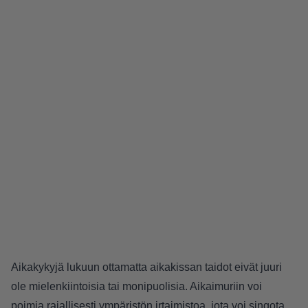
Aikakykyjä lukuun ottamatta aikakissan taidot eivät juuri
ole mielenkiintoisia tai monipuolisia. Aikaimuriin voi
poimia rajallisesti ympäristön irtaimistoa, jota voi singota