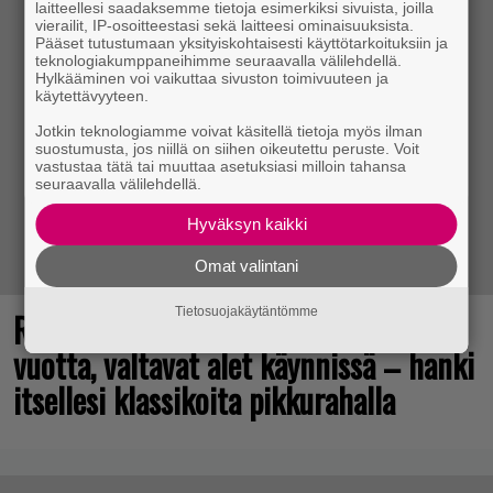
laitteellesi saadaksemme tietoja esimerkiksi sivuista, joilla
vierailit, IP-osoitteestasi sekä laitteesi ominaisuuksista.
Pääset tutustumaan yksityiskohtaisesti käyttötarkoituksiin ja
teknologiakumppaneihimme seuraavalla välilehdellä.
Hylkääminen voi vaikuttaa sivuston toimivuuteen ja
käytettävyyteen.
Jotkin teknologiamme voivat käsitellä tietoja myös ilman
suostumusta, jos niillä on siihen oikeutettu peruste. Voit
vastustaa tätä tai muuttaa asetuksiasi milloin tahansa
seuraavalla välilehdellä.
Hyväksyn kaikki
Omat valintani
Tietosuojakäytäntömme
Rakastettu julkaisija täyttää 40
vuotta, valtavat alet käynnissä – hanki
itsellesi klassikoita pikkurahalla