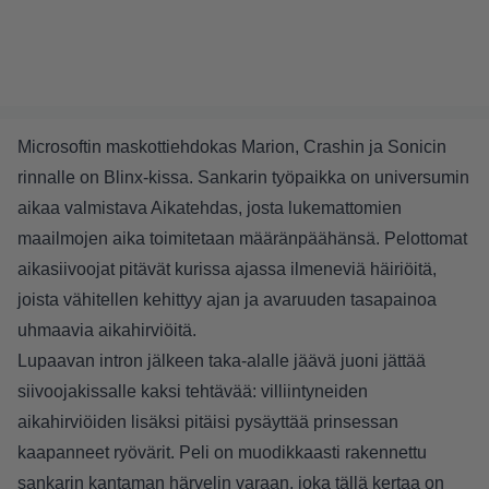
Microsoftin maskottiehdokas Marion, Crashin ja Sonicin
rinnalle on Blinx-kissa. Sankarin työpaikka on universumin
aikaa valmistava Aikatehdas, josta lukemattomien
maailmojen aika toimitetaan määränpäähänsä. Pelottomat
aikasiivoojat pitävät kurissa ajassa ilmeneviä häiriöitä,
joista vähitellen kehittyy ajan ja avaruuden tasapainoa
uhmaavia aikahirviöitä.
Lupaavan intron jälkeen taka-alalle jäävä juoni jättää
siivoojakissalle kaksi tehtävää: villiintyneiden
aikahirviöiden lisäksi pitäisi pysäyttää prinsessan
kaapanneet ryövärit. Peli on muodikkaasti rakennettu
sankarin kantaman härvelin varaan, joka tällä kertaa on