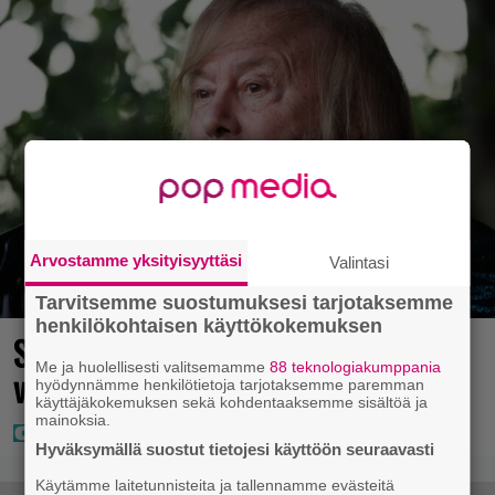
Arvostamme yksityisyyttäsi
Valintasi
Tarvitsemme suostumuksesi tarjotaksemme
henkilökohtaisen käyttökokemuksen
Seiska: Tuoretta tietoa Dannyn
Me ja huolellisesti valitsemamme
88 teknologiakumppania
voinnista
hyödynnämme henkilötietoja tarjotaksemme paremman
käyttäjäkokemuksen sekä kohdentaaksemme sisältöä ja
mainoksia.
Hyväksymällä suostut tietojesi käyttöön seuraavasti
Käytämme laitetunnisteita ja tallennamme evästeitä