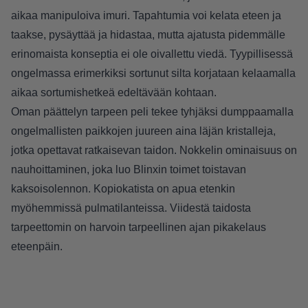
aikaa manipuloiva imuri. Tapahtumia voi kelata eteen ja
taakse, pysäyttää ja hidastaa, mutta ajatusta pidemmälle
erinomaista konseptia ei ole oivallettu viedä. Tyypillisessä
ongelmassa erimerkiksi sortunut silta korjataan kelaamalla
aikaa sortumishetkeä edeltävään kohtaan.
Oman päättelyn tarpeen peli tekee tyhjäksi dumppaamalla
ongelmallisten paikkojen juureen aina läjän kristalleja,
jotka opettavat ratkaisevan taidon. Nokkelin ominaisuus on
nauhoittaminen, joka luo Blinxin toimet toistavan
kaksoisolennon. Kopiokatista on apua etenkin
myöhemmissä pulmatilanteissa. Viidestä taidosta
tarpeettomin on harvoin tarpeellinen ajan pikakelaus
eteenpäin.